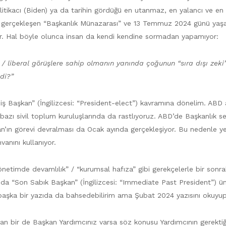
ikacı (Biden) ya da tarihin gördüğü en utanmaz, en yalancı ve en teh
gerçekleşen “Başkanlık Münazarası” ve 13 Temmuz 2024 günü yaşana
r. Hal böyle olunca insan da kendi kendine sormadan yapamıyor:
 / liberal görüşlere sahip olmanın yanında çoğunun “sıra dışı zeki”
di?”
lmiş Başkan” (İngilizcesi: “President-elect”) kavramına dönelim. AB
ı sivil toplum kuruluşlarında da rastlıyoruz. ABD’de Başkanlık seç
an’ın görevi devralması da Ocak ayında gerçekleşiyor. Bu nedenle ye
anını kullanıyor.
önetimde devamlılık” / “kurumsal hafıza” gibi gerekçelerle bir sonr
nı da “Son Sabık Başkan” (İngilizcesi: “Immediate Past President”)
aşka bir yazıda da bahsedebilirim ama Şubat 2024 yazısını okuyup pa
kan bir de Başkan Yardımcınız varsa söz konusu Yardımcının gerekti