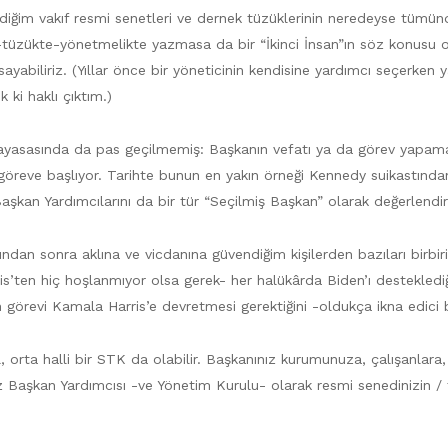
ldiğim vakıf resmi senetleri ve dernek tüzüklerinin neredeyse tümünd
-tüzükte-yönetmelikte yazmasa da bir “İkinci İnsan”ın söz konusu o
rsayabiliriz. (Yıllar önce bir yöneticinin kendisine yardımcı seçerken
 ki haklı çıktım.)
anayasasında da pas geçilmemiş: Başkanın vefatı ya da görev yap
göreve başlıyor. Tarihte bunun en yakın örneği Kennedy suikastınd
aşkan Yardımcılarını da bir tür “Seçilmiş Başkan” olarak değerlen
ndan sonra aklına ve vicdanına güvendiğim kişilerden bazıları birbi
s’ten hiç hoşlanmıyor olsa gerek- her halükârda Biden’ı destekledi
görevi Kamala Harris’e devretmesi gerektiğini -oldukça ikna edici 
l, orta halli bir STK da olabilir. Başkanınız kurumunuza, çalışanlara,
iz Başkan Yardımcısı -ve Yönetim Kurulu- olarak resmi senedinizin /