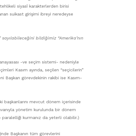
likeli siyasî karakterlerden birisi
n suikast girişimi ibreyi neredeyse
 sayılabileceğini bildiğimiz “Amerika’nın
D anayasası -ve seçim sistemi- nedeniyle
imleri Kasım ayında, seçilen “seçicilerin”
ni Başkan görevdekinin rakibi ise Kasım-
aki başkanlarını mevcut dönem içerisinde
 ünvanıyla yönetim kurulunda bir dönem
ralelliği kurmanız da yeterli olabilir.)
ğinde Başkanın tüm görevlerini