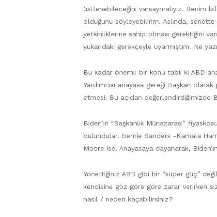
üstlenebileceğini varsaymalıyız. Benim bi
olduğunu söyleyebilirim. Aslında, senette
yetkinliklerine sahip olması gerektiğini va
yukarıdaki gerekçeyle uyarmıştım. Ne yazık
Bu kadar önemli bir konu tabii ki ABD 
Yardımcısı anayasa gereği Başkan olarak 
etmesi. Bu açıdan değerlendirdiğimizde B
Biden’ın “Başkanlık Münazarası” fiyaskosu
bulundular. Bernie Sanders -Kamala Harri
Moore ise, Anayasaya dayanarak, Biden’ın 
Yönettiğiniz ABD gibi bir “süper güç” deği
kendisine göz göre göre zarar verirken s
nasıl / neden kaçabilirsiniz?