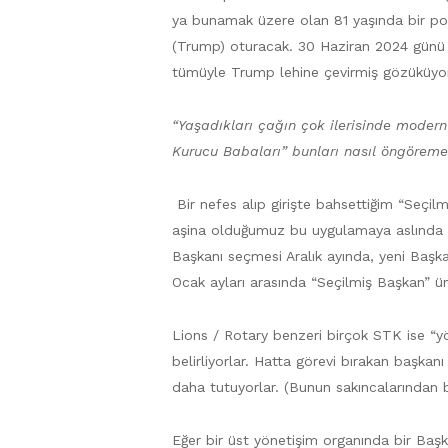
ya bunamak üzere olan 81 yaşında bir polit
(Trump) oturacak. 30 Haziran 2024 günü 
tümüyle Trump lehine çevirmiş gözüküyo
“Yaşadıkları çağın çok ilerisinde modern
Kurucu Babaları” bunları nasıl öngöreme
Bir nefes alıp girişte bahsettiğim “Seçi
aşina olduğumuz bu uygulamaya aslında baz
Başkanı seçmesi Aralık ayında, yeni Başk
Ocak ayları arasında “Seçilmiş Başkan” ünv
Lions / Rotary benzeri birçok STK ise “y
belirliyorlar. Hatta görevi bırakan başka
daha tutuyorlar. (Bunun sakıncalarından b
Eğer bir üst yönetişim organında bir Baş