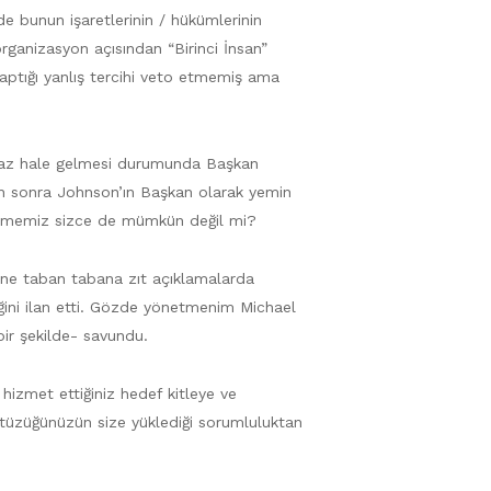
e bunun işaretlerinin / hükümlerinin
rganizasyon açısından “Birinci İnsan”
 yaptığı yanlış tercihi veto etmemiş ama
amaz hale gelmesi durumunda Başkan
an sonra Johnson’ın Başkan olarak yemin
dirmemiz sizce de mümkün değil mi?
rine taban tabana zıt açıklamalarda
ğini ilan etti. Gözde yönetmenim Michael
bir şekilde- savundu.
 hizmet ettiğiniz hedef kitleye ve
 tüzüğünüzün size yüklediği sorumluluktan