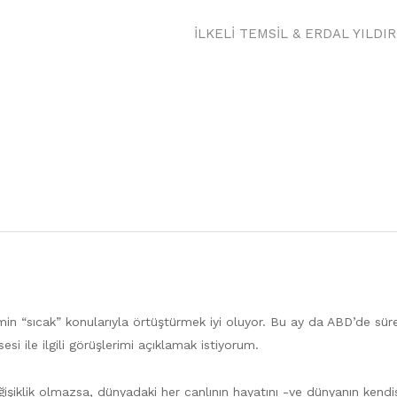
İLKELI TEMSIL & ERDAL YILDI
 “sıcak” konularıyla örtüştürmek iyi oluyor. Bu ay da ABD’de sü
 ile ilgili görüşlerimi açıklamak istiyorum.
şiklik olmazsa, dünyadaki her canlının hayatını -ve dünyanın kendis