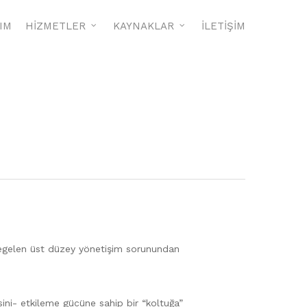
RIM
HİZMETLER
KAYNAKLAR
İLETİŞİM
regelen üst düzey yönetişim sorunundan
ini- etkileme gücüne sahip bir “koltuğa”