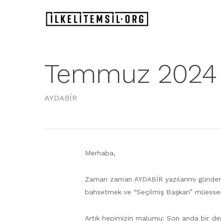
Skip
to
main
content
Temmuz 2024
AYDABİR
Merhaba,
Zaman zaman AYDABİR yazılarımı gündemin
bahsetmek ve “Seçilmiş Başkan” müessesesi
Artık hepimizin malumu: Son anda bir deği