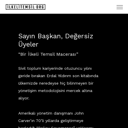
Men
Skip
to
main
content
Sayın Başkan, Değersiz
Üyeler
“Bir İlkeli Temsil Macerası”
Sivil toplum kariyerinde otuzuncu yılını
geride bırakan Erdal Yıldırım son kitabında
ülkemizde neredeyse hiç bilinmeyen bir
yönetişim metodolojisini mercek altına
alıyor.
Amerikalı yönetim danışmanı John
Carver’ın 70’li yıllarda geliştirmeye