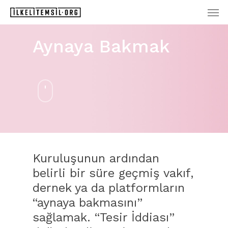
Men
Skip
to
main
Aynaya
Bakmak
content
Kuruluşunun ardından
belirli bir süre geçmiş vakıf,
dernek ya da platformların
“aynaya bakmasını”
sağlamak. “Tesir İddiası”