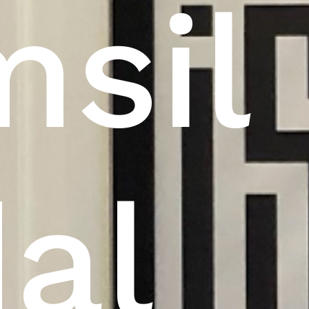
msil
al