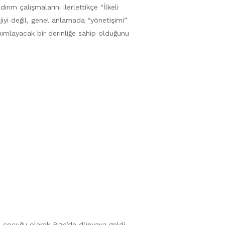
rım çalışmalarını ilerlettikçe “İlkeli
jiyi değil, genel anlamada “yönetişimi”
nımlayacak bir derinliğe sahip olduğunu
i çocuğu olarak Rize’de dünyaya geldi.