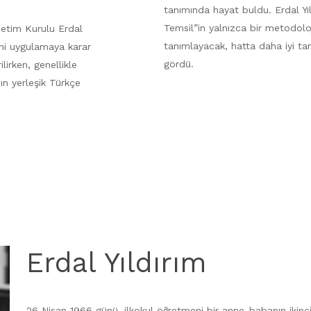
tanımında hayat buldu. Erdal Yıldı
Temsil”in yalnızca bir metodolo
netim Kurulu Erdal
tanımlayacak, hatta daha iyi ta
ini uygulamaya karar
gördü.
lirken, genellikle
mın yerleşik Türkçe
Erdal Yıldırım
26 Nisan 1966 günü, ilkokul öğretmeni bir anne-babanın ikinc