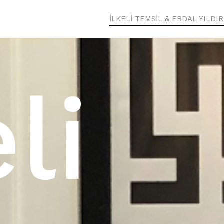
İLKELI TEMSIL & ERDAL YILDI
li