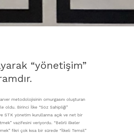
layarak “yönetişim”
ramdır.
arver metodolojisinin omurgasını oluşturan
ile oldu. Birinci İlke “Söz Sahipliği”
ve STK yönetim kurullarına açık ve net bir
mek” vazifesini veriyordu. “Belirli ilkeler
ek” fikri çok kısa bir sürede “İlkeli Temsil”