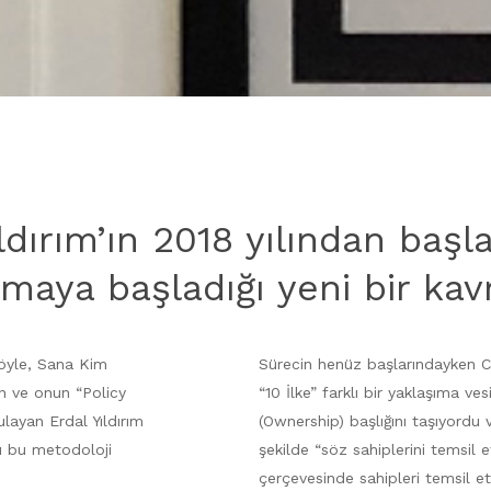
Yıldırım’ın 2018 yılından baş
nmaya başladığı yeni bir kav
Söyle, Sana Kim
Sürecin henüz başlarındayken C
n ve onun “Policy
“10 İlke” farklı bir yaklaşıma ves
layan Erdal Yıldırım
(Ownership) başlığını taşıyordu 
ını bu metodoloji
şekilde “söz sahiplerini temsil et
çerçevesinde sahipleri temsil etm