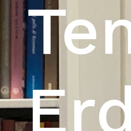
Te
Erd