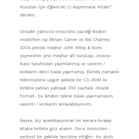
Kurulları İçin Eğlenceli (!) Alıştırmalar Kitabı”
derdim.
Üstadın yalnızca önsözünü yazdığı kitabın
müellifleri eşi Miriam Carver ve Bill Charney.
2004 yılında meşhur John Wiley & Sons
yayınevinin yine meşhur alt kuruluşu Jossey-
Bass tarafından yayımlanmış ve sanırım /
korkarım ikinci baskı yapmamış. Ekinde zamanın
teknolojisine uygun şekilde bir CD-ROM ile
birlikte satılan yaklaşık 300 sayfalık -büyük
format- bu kitabın tekrar baskı yapmamasını
sanırım / korkarım anlayabiliyorum.
Neyse, biz spekülasyonları bir kenara bırakıp
kitaba birlikte göz atalım. Önce önsözden -
serbest bir şekilde tercüme ettiğim- bir alıntı