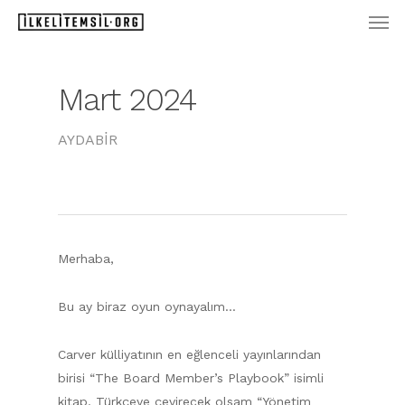
Men
Skip
to
main
content
Mart 2024
AYDABİR
Merhaba,
Bu ay biraz oyun oynayalım…
Carver külliyatının en eğlenceli yayınlarından
birisi “The Board Member’s Playbook” isimli
kitap. Türkçeye çevirecek olsam “Yönetim