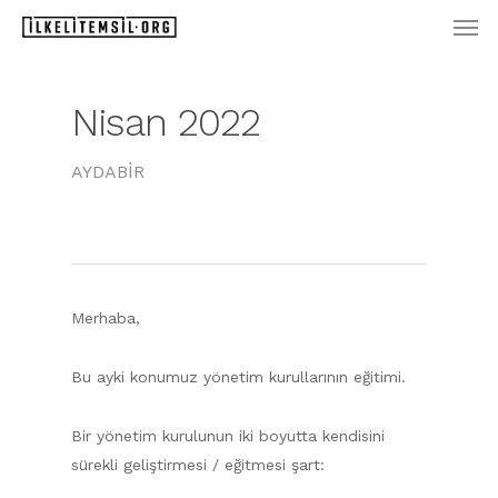
Men
Skip
to
main
content
Nisan 2022
AYDABİR
Merhaba,
Bu ayki konumuz yönetim kurullarının eğitimi.
Bir yönetim kurulunun iki boyutta kendisini
sürekli geliştirmesi / eğitmesi şart: